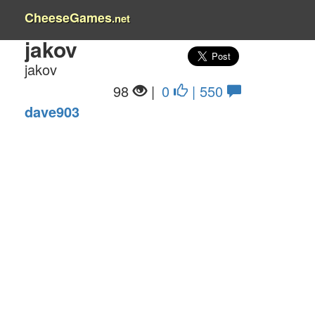
CheeseGames
.net
jakov
jakov
98
|
0
| 550
dave903